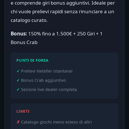
e comprende giri bonus aggiuntivi. Ideale per
chi vuole prelievi rapidi senza rinunciare a un
catalogo curato.
Bonus:
150% fino a 1.500€ + 250 Giri + 1
Bonus Crab
PUNTI DI FORZA
Prelievi Neteller istantanei
Bonus Crab aggiuntivo
Sezione live dealer completa
LIMITI
Catalogo giochi meno esteso di altri