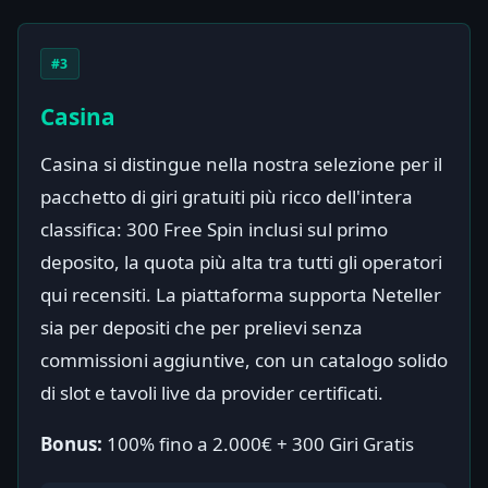
#3
Casina
Casina si distingue nella nostra selezione per il
pacchetto di giri gratuiti più ricco dell'intera
classifica: 300 Free Spin inclusi sul primo
deposito, la quota più alta tra tutti gli operatori
qui recensiti. La piattaforma supporta Neteller
sia per depositi che per prelievi senza
commissioni aggiuntive, con un catalogo solido
di slot e tavoli live da provider certificati.
Bonus:
100% fino a 2.000€ + 300 Giri Gratis