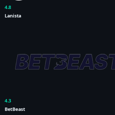
4.8
Lanista
4.3
BetBeast