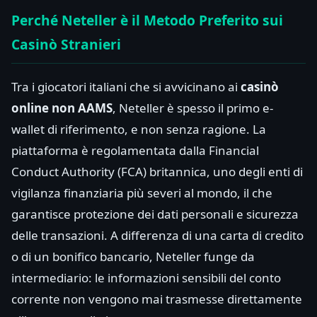
Perché Neteller è il Metodo Preferito sui
Casinò Stranieri
Tra i giocatori italiani che si avvicinano ai
casinò
online non AAMS
, Neteller è spesso il primo e-
wallet di riferimento, e non senza ragione. La
piattaforma è regolamentata dalla Financial
Conduct Authority (FCA) britannica, uno degli enti di
vigilanza finanziaria più severi al mondo, il che
garantisce protezione dei dati personali e sicurezza
delle transazioni. A differenza di una carta di credito
o di un bonifico bancario, Neteller funge da
intermediario: le informazioni sensibili del conto
corrente non vengono mai trasmesse direttamente