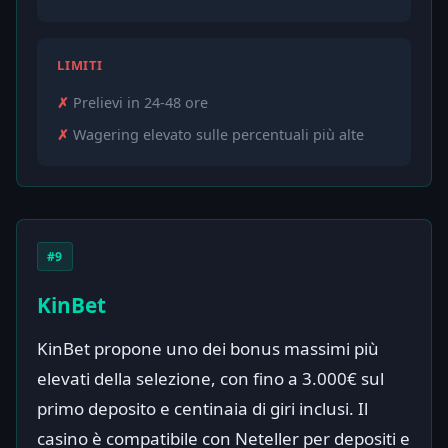
LIMITI
Prelievi in 24-48 ore
Wagering elevato sulle percentuali più alte
#9
KinBet
KinBet propone uno dei bonus massimi più
elevati della selezione, con fino a 3.000€ sul
primo deposito e centinaia di giri inclusi. Il
casino è compatibile con Neteller per depositi e