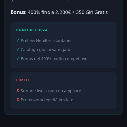
Bonus:
400% fino a 2.200€ + 350 Giri Gratis
PUNTI DI FORZA
Prelievi Neteller istantanei
Catalogo giochi variegato
Bonus del 400% molto competitivo
LIMITI
Sezione live casino da ampliare
Promozioni fedeltà limitate